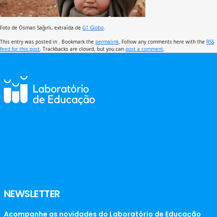
Foto de Osman Sağırlı, extraída de
G1 Globo
.
This entry was posted in . Bookmark the
permalink
. Follow any comments here with the
RSS
feed for this post
. Trackbacks are closed, but you can
post a comment
.
NEWSLETTER
Acompanhe as novidades do Laboratório de Educação