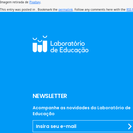
Imagem retirada de
Pixabay
.
This entry was posted in . Bookmark the
permalink
. Follow any comments here with the
RSS 
NEWSLETTER
Acompanhe as novidades do Laboratório de
Educação