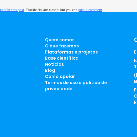
feed for this post
. Trackbacks are closed, but you can
post a comment
.
Quem somos
O que fazemos
Plataformas e projetos
E
Base científica
l
Notícias
T
Blog
(
Como apoiar
E
Termos de uso e política de
privacidade
P
C
R