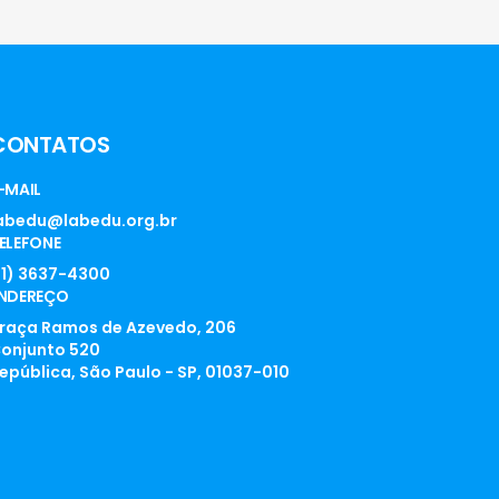
CONTATOS
-MAIL
abedu@labedu.org.br
ELEFONE
11) 3637-4300
NDEREÇO
raça Ramos de Azevedo, 206
onjunto 520
epública, São Paulo - SP, 01037-010