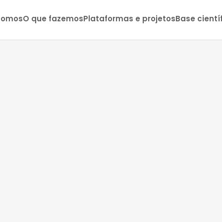
somos
O que fazemos
Plataformas e projetos
Base cientí