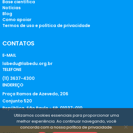
Base científica
Notícias
Blog
Como apoiar
Termos de uso e política de privacidade
CONTATOS
E-MAIL
labedu@labedu.org.br
TELEFONE
(11) 3637-4300
ENDEREÇO
Praça Ramos de Azevedo, 206
Conjunto 520
República, São Paulo - SP, 01037-010
Utilizamos cookies essenciais para proporcionar uma
melhor experiência. Ao continuar navegando, você
concorda com a nossa política de privacidade.