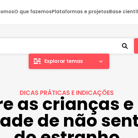
somos
O que fazemos
Plataformas e projetos
Base cientí
Explorar temas
DICAS PRÁTICAS E INDICAÇÕES
e as crianças e
ade de não sen
do estranho