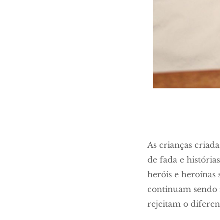
As crianças criad
de fada e história
heróis e heroínas 
continuam sendo r
rejeitam o difere