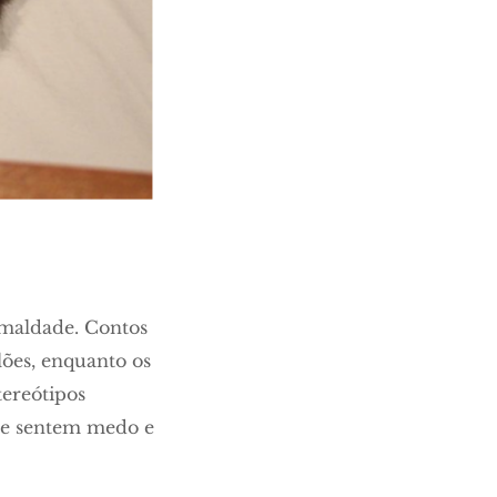
 maldade. Contos
lões, enquanto os
tereótipos
que sentem medo e