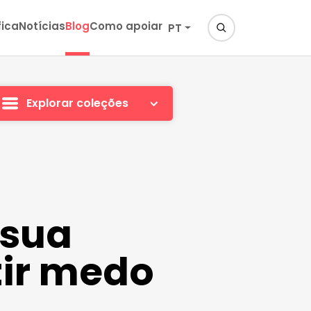
fica
Notícias
Blog
Como apoiar
PT
Explorar coleções
 sua
tir medo