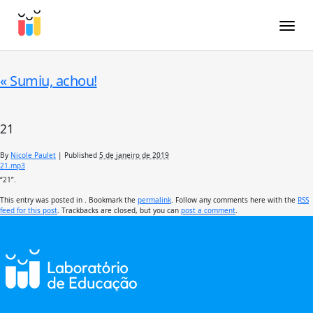
Toggle
«
Sumiu, achou!
21
By
Nicole Paulet
|
Published
5 de janeiro de 2019
21.mp3
“21”.
This entry was posted in . Bookmark the
permalink
. Follow any comments here with the
RSS
feed for this post
. Trackbacks are closed, but you can
post a comment
.