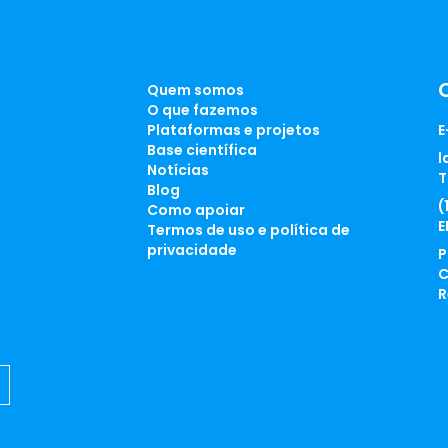
Quem somos
O que fazemos
Plataformas e projetos
E
Base científica
l
Notícias
T
Blog
(
Como apoiar
E
Termos de uso e política de
privacidade
P
C
R