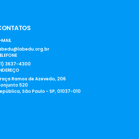
CONTATOS
-MAIL
abedu@labedu.org.br
ELEFONE
11) 3637-4300
NDEREÇO
raça Ramos de Azevedo, 206
onjunto 520
epública, São Paulo - SP, 01037-010