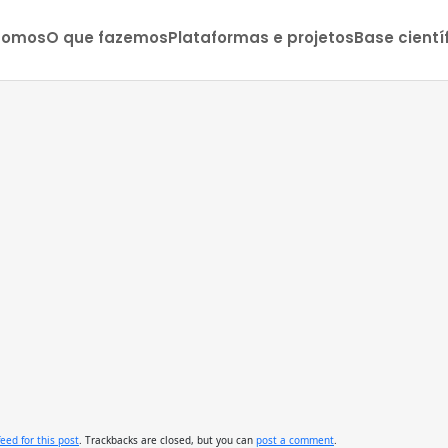
somos
O que fazemos
Plataformas e projetos
Base cientí
feed for this post
. Trackbacks are closed, but you can
post a comment
.