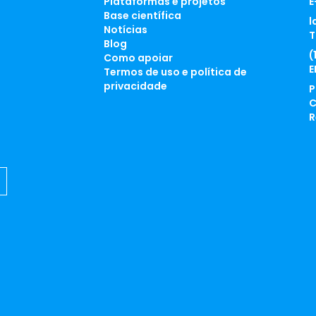
Plataformas e projetos
E
Base científica
l
Notícias
T
Blog
(
Como apoiar
E
Termos de uso e política de
privacidade
P
C
R