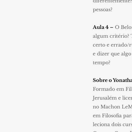
diferentemente?
pessoas?
Aula 4 –
O Belo:
algum critério?
certo e errado/
e dizer que algo
tempo?
Sobre o Yonath
Formado em Filo
Jerusalém e lice
no Machon LeMad
em Filosofia par
leciona dois cur