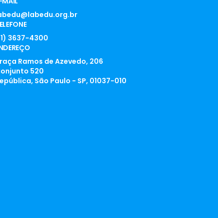
-MAIL
abedu@labedu.org.br
ELEFONE
11) 3637-4300
NDEREÇO
raça Ramos de Azevedo, 206
onjunto 520
epública, São Paulo - SP, 01037-010