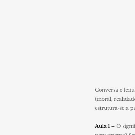
Conversa e leitu
(moral, realidad
estrutura-se a p
Aula 1 –
O signif