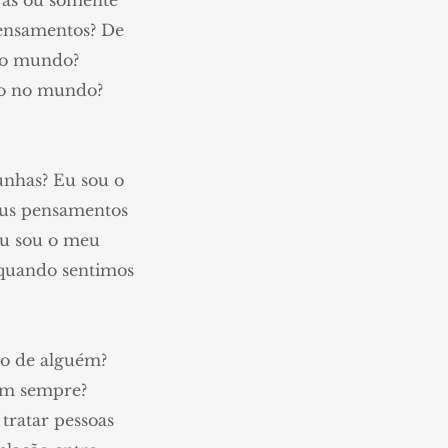
ras ou somente
ensamentos? De
do mundo?
ão no mundo?
nhas? Eu sou o
eus pensamentos
Eu sou o meu
 quando sentimos
go de alguém?
ém sempre?
ratar pessoas