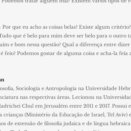
 Podemos tratar alguém mal? Existem vários tipos de r
 Por que eu acho as coisas belas? Existe algum critério?
 Tudo que é belo para mim deve ser belo para o outro 
ruim e bom nessa questão? Qual a diferença entre dizer
 é feio? Podemos gostar de alguma coisa e acha-la fei
an
sofia, Sociologia e Antropologia na Universidade Hebr
nciatura nas respectivas áreas. Lecionou na Universidad
richei Chul em Jerusalém entre 2011 e 2017. Possui e
a crianças (Ministério da Educação de Israel, Tel Aviv)
sos de extensão de filosofia judaica e de língua hebra