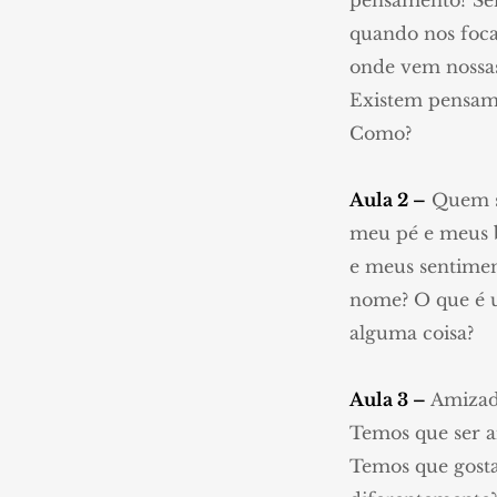
pensamento? Sen
quando nos foc
onde vem nossa
Existem pensame
Como?
Aula 2 –
Quem so
meu pé e meus b
e meus sentimen
nome? O que é u
alguma coisa?
Aula 3 –
Amizade
Temos que ser 
Temos que gosta