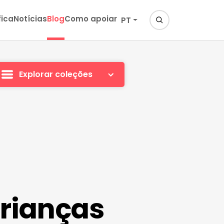
fica
Notícias
Blog
Como apoiar
PT
Explorar coleções
crianças