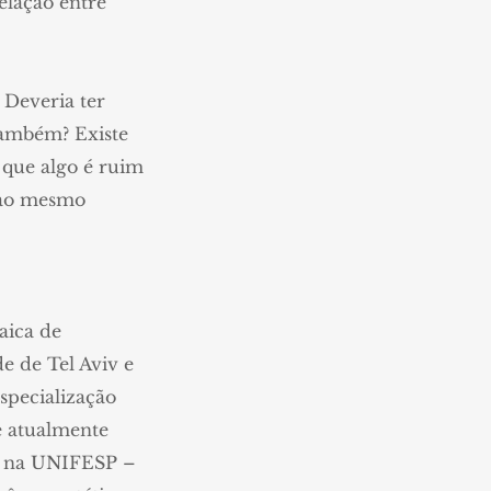
elação entre
 Deveria ter
também? Existe
 que algo é ruim
a ao mesmo
aica de
e de Tel Aviv e
specialização
 e atualmente
ica na UNIFESP –