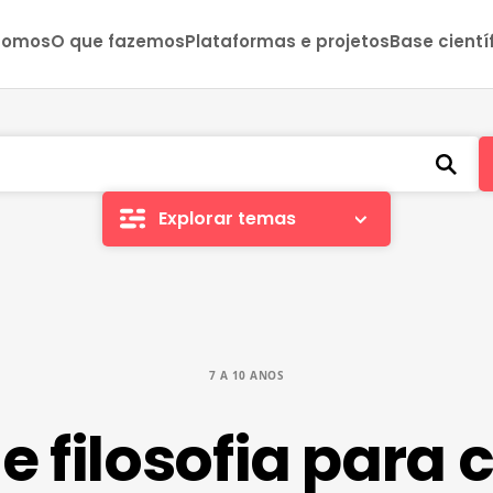
somos
O que fazemos
Plataformas e projetos
Base cientí
Explorar temas
7 A 10 ANOS
e filosofia para 