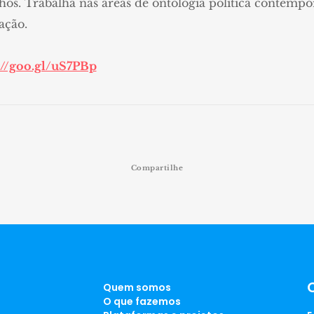
s. Trabalha nas áreas de ontologia política contempor
ação.
://goo.gl/uS7PBp
Compartilhe
Quem somos
O que fazemos