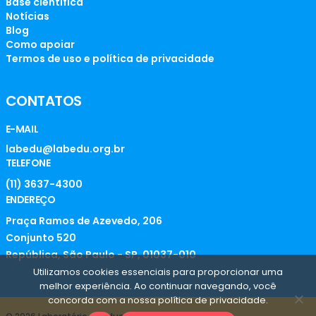
Base científica
Notícias
Blog
Como apoiar
Termos de uso e política de privacidade
CONTATOS
E-MAIL
labedu@labedu.org.br
TELEFONE
(11) 3637-4300
ENDEREÇO
Praça Ramos de Azevedo, 206
Conjunto 520
República, São Paulo - SP, 01037-010
Utilizamos cookies essenciais para proporcionar uma
melhor experiência. Ao continuar navegando, você
concorda com a nossa política de privacidade.