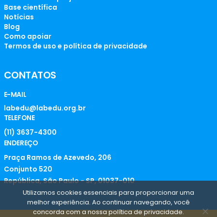
Base científica
Notícias
Blog
Como apoiar
Termos de uso e política de privacidade
CONTATOS
E-MAIL
labedu@labedu.org.br
TELEFONE
(11) 3637-4300
ENDEREÇO
Praça Ramos de Azevedo, 206
Conjunto 520
República, São Paulo - SP, 01037-010
Utilizamos cookies essenciais para proporcionar uma
melhor experiência. Ao continuar navegando, você
concorda com a nossa política de privacidade.