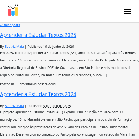
Toggle
«
Older posts
Aprender a Estudar Textos 2025
By
Beatriz Maia
|
Published
16 de junho de 2026
Em 2025, o projeto Aprender a Estudar Textos (AET) ampliou sua atuação para três frentes
territoriais: 16 municípios prioritários do Maranhão, no âmbito do Pacto pela Aprendizagem;
a Diretoria Regional de Ensino (DRE) de Guaianases, em São Paulo; e seis municípios da
região do Portal do Sertão, na Bahia. Em todos os territórios, o foco […]
em
Posted in
|
Comentários desativados
Aprender
Aprender a Estudar Textos 2024
a
Estudar
Textos
By
Beatriz Maia
|
Published
3 de julho de 2025
2025
O projeto Aprender a Estudar Textos (AET) expandiu sua atuação em 2024 para 17
municípios: 16 no Maranhão e um em São Paulo, que participaram do ciclo de formação
continuada dirigido às professoras do 4º e 5º ano das escolas de Ensino Fundamental.
Maranhão Desenvolvido no contexto do Pacto pela Aprendizagem do estado do Maranhão