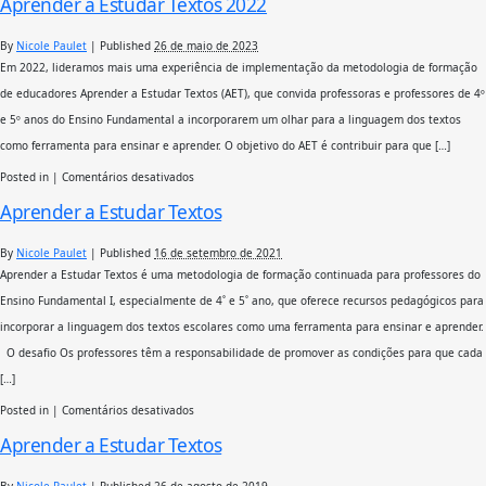
Aprender a Estudar Textos 2022
Criança
Pode
Aprender
By
Nicole Paulet
|
Published
26 de maio de 2023
2023
Em 2022, lideramos mais uma experiência de implementação da metodologia de formação
de educadores Aprender a Estudar Textos (AET), que convida professoras e professores de 4º
e 5º anos do Ensino Fundamental a incorporarem um olhar para a linguagem dos textos
como ferramenta para ensinar e aprender. O objetivo do AET é contribuir para que […]
em
Posted in
|
Comentários desativados
Aprender
Aprender a Estudar Textos
a
Estudar
Textos
By
Nicole Paulet
|
Published
16 de setembro de 2021
2022
Aprender a Estudar Textos é uma metodologia de formação continuada para professores do
Ensino Fundamental I, especialmente de 4˚ e 5˚ ano, que oferece recursos pedagógicos para
incorporar a linguagem dos textos escolares como uma ferramenta para ensinar e aprender.
O desafio Os professores têm a responsabilidade de promover as condições para que cada
[…]
em
Posted in
|
Comentários desativados
Aprender
Aprender a Estudar Textos
a
Estudar
Textos