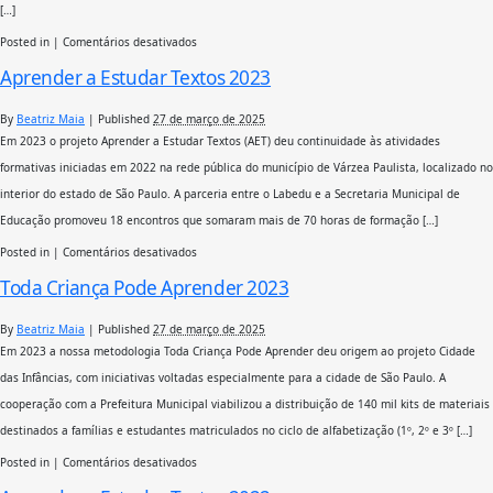
[…]
em
Posted in
|
Comentários desativados
Aprender
Aprender a Estudar Textos 2023
a
Estudar
Textos
By
Beatriz Maia
|
Published
27 de março de 2025
2024
Em 2023 o projeto Aprender a Estudar Textos (AET) deu continuidade às atividades
formativas iniciadas em 2022 na rede pública do município de Várzea Paulista, localizado no
interior do estado de São Paulo. A parceria entre o Labedu e a Secretaria Municipal de
Educação promoveu 18 encontros que somaram mais de 70 horas de formação […]
em
Posted in
|
Comentários desativados
Aprender
Toda Criança Pode Aprender 2023
a
Estudar
Textos
By
Beatriz Maia
|
Published
27 de março de 2025
2023
Em 2023 a nossa metodologia Toda Criança Pode Aprender deu origem ao projeto Cidade
das Infâncias, com iniciativas voltadas especialmente para a cidade de São Paulo. A
cooperação com a Prefeitura Municipal viabilizou a distribuição de 140 mil kits de materiais
destinados a famílias e estudantes matriculados no ciclo de alfabetização (1º, 2º e 3º […]
em
Posted in
|
Comentários desativados
Toda