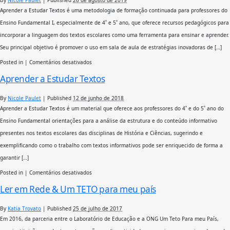
By
Nicole Paulet
|
Published
26 de agosto de 2019
Aprender a Estudar Textos é uma metodologia de formação continuada para professores do
Ensino Fundamental I, especialmente de 4˚ e 5˚ ano, que oferece recursos pedagógicos para
incorporar a linguagem dos textos escolares como uma ferramenta para ensinar e aprender.
Seu principal objetivo é promover o uso em sala de aula de estratégias inovadoras de […]
em
Posted in
|
Comentários desativados
Aprender
Aprender a Estudar Textos
a
Estudar
Textos
By
Nicole Paulet
|
Published
12 de junho de 2018
Aprender a Estudar Textos é um material que oferece aos professores do 4˚ e do 5˚ ano do
Ensino Fundamental orientações para a análise da estrutura e do conteúdo informativo
presentes nos textos escolares das disciplinas de História e Ciências, sugerindo e
exemplificando como o trabalho com textos informativos pode ser enriquecido de forma a
garantir […]
em
Posted in
|
Comentários desativados
Aprender
Ler em Rede & Um TETO para meu país
a
Estudar
Textos
By
Katia Trovato
|
Published
25 de julho de 2017
Em 2016, da parceria entre o Laboratório de Educação e a ONG Um Teto Para meu País,