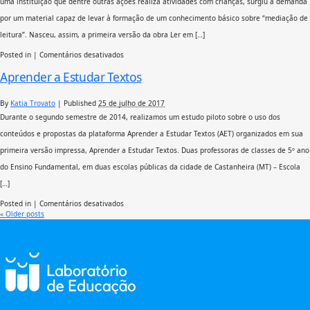
uma instituição que dentre outras ações realiza atividades com crianças, surgiu a demanda
por um material capaz de levar à formação de um conhecimento básico sobre “mediação de
leitura”. Nasceu, assim, a primeira versão da obra Ler em […]
em
Posted in
|
Comentários desativados
Ler
Aprender a Estudar Textos
em
Rede
&
By
Katia Trovato
|
Published
25 de julho de 2017
Um
TETO
Durante o segundo semestre de 2014, realizamos um estudo piloto sobre o uso dos
para
conteúdos e propostas da plataforma Aprender a Estudar Textos (AET) organizados em sua
meu
país
primeira versão impressa, Aprender a Estudar Textos. Duas professoras de classes de 5º ano
do Ensino Fundamental, em duas escolas públicas da cidade de Castanheira (MT) – Escola
[…]
em
Posted in
|
Comentários desativados
Aprender
«
Older posts
a
Estudar
Textos