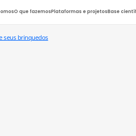
somos
O que fazemos
Plataformas e projetos
Base cientí
 e seus brinquedos