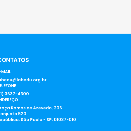
CONTATOS
-MAIL
abedu@labedu.org.br
ELEFONE
11) 3637-4300
NDEREÇO
raça Ramos de Azevedo, 206
onjunto 520
epública, São Paulo - SP, 01037-010