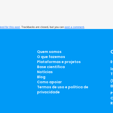
feed for this post
. Trackbacks are closed, but you can
post a comment
.
Quem somos
O que fazemos
Plataformas e projetos
E
Base científica
l
Notícias
T
Blog
(
Como apoiar
E
Termos de uso e política de
privacidade
P
C
R