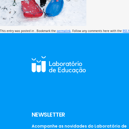
This entry was posted in . Bookmark the
permalink
. Follow any comments here with the
RSS 
NEWSLETTER
Acompanhe as novidades do Laboratório de