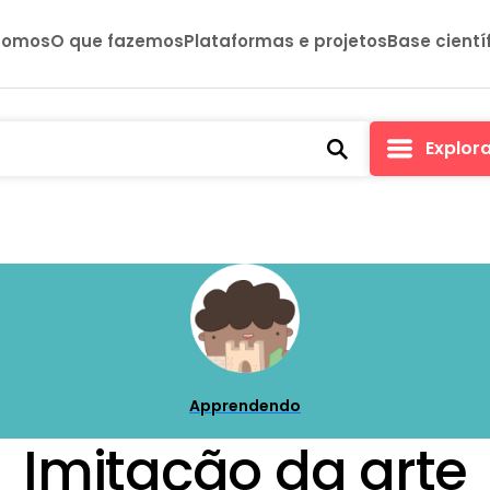
somos
O que fazemos
Plataformas e projetos
Base cientí
Explor
Apprendendo
Imitação da arte