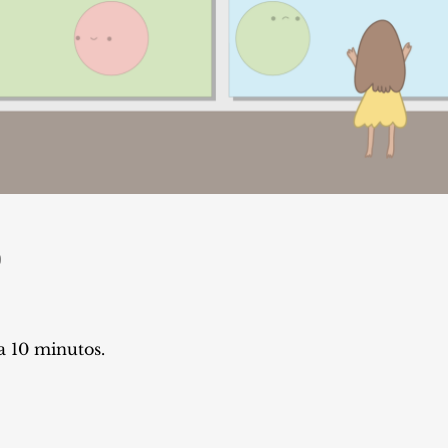
9
 10 minutos.