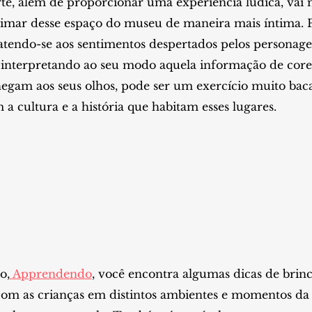
rte, além de proporcionar uma experiência lúdica, vai 
ximar desse espaço do museu de maneira mais íntima. P
a atendo-se aos sentimentos despertados pelos personag
 interpretando ao seu modo aquela informação de core
gam aos seus olhos, pode ser um exercício muito bac
a cultura e a história que habitam esses lugares.
o,
Apprendendo
, você encontra algumas dicas de brin
com as crianças em distintos ambientes e momentos da r