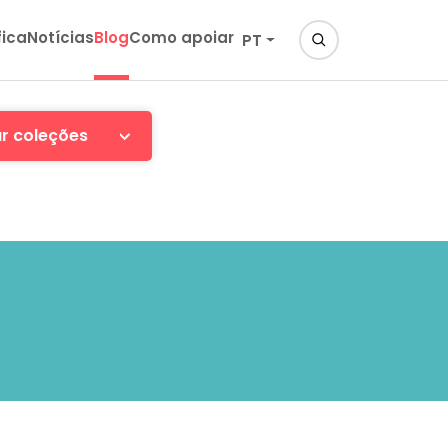
fica
Notícias
Blog
Como apoiar
PT
ar coleções