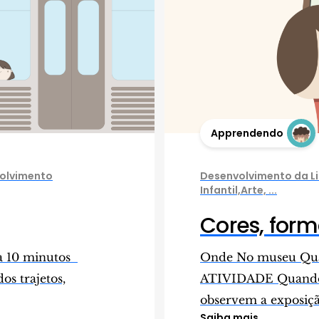
Apprendendo
olvimento
Desenvolvimento da 
Infantil,Arte, ...
Cores, form
a 10 minutos
Onde No museu Qua
s trajetos,
ATIVIDADE Quando 
observem a exposição
Saiba mais