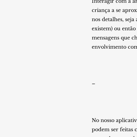
Interagir com a a
criança a se apro
nos detalhes, sej
existem) ou então
mensagens que che
envolvimento com 
–
No nosso aplicativ
podem ser feitas 