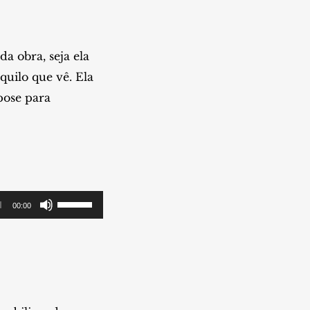
a obra, seja ela
quilo que vê. Ela
pose para
Use
00:00
as
setas
para
cima
ou