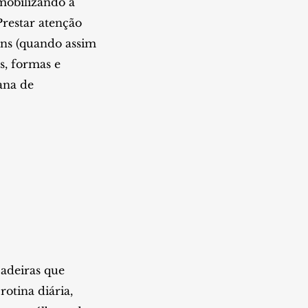
mobilizando a
para
restar atenção
baixo
ens (quando assim
para
s, formas e
aumentar
ana de
ou
diminuir
o
volume.
cadeiras que
otina diária,