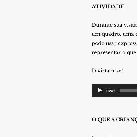
ATIVIDADE
Durante sua visit
um quadro, uma es
pode usar express
representar o que
Divirtam-se!
Tocador
00:00
de
áudio
O QUE A CRIAN