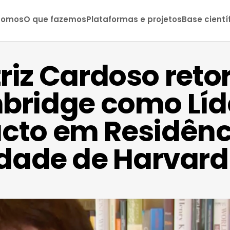
somos
O que fazemos
Plataformas e projetos
Base cientí
riz Cardoso reto
ridge como Líd
cto em Residênc
idade de Harvard