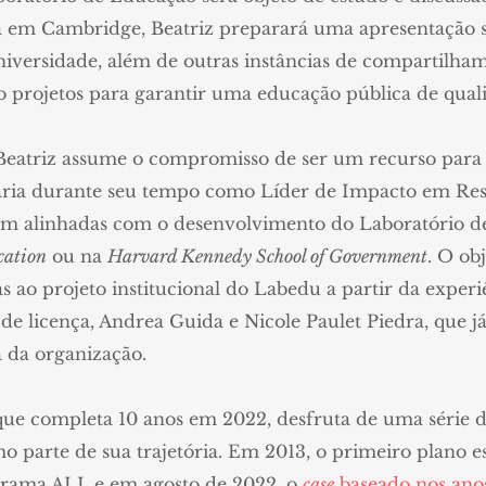
dia em Cambridge, Beatriz preparará uma apresentação 
iversidade, além de outras instâncias de compartilha
projetos para garantir uma educação pública de quali
Beatriz assume o compromisso de ser um recurso par
ária durante seu tempo como Líder de Impacto em Resi
stejam alinhadas com o desenvolvimento do Laboratório 
cation
ou na
Harvard Kennedy School of Government
. O ob
ao projeto institucional do Labedu a partir da experiê
 de licença, Andrea Guida e Nicole Paulet Piedra, que 
a da organização.
ue completa 10 anos em 2022, desfruta de uma série de
 parte de sua trajetória. Em 2013,
o primeiro plano es
rama ALI, e em agosto de 2022,
o
case
baseado nos ano