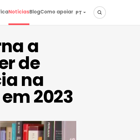
fica
Notícias
Blog
Como apoiar
PT
rna a
er de
ia na
 em 2023