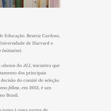
de Educação. Beatriz Cardoso,
 Universidade de Harvard e
 Initiative
).
x-alunos do
ALI
, iniciativa que
tamento dos principais
 decisão do comitê de seleção
como
fellow
, em 2013, é um
no Brasil.
o junto à nova turma de