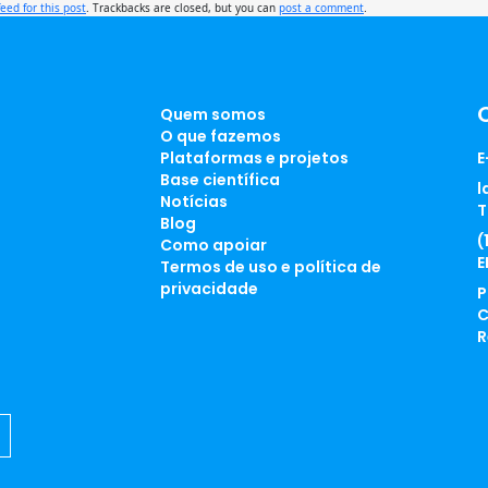
feed for this post
. Trackbacks are closed, but you can
post a comment
.
Quem somos
O que fazemos
Plataformas e projetos
E
Base científica
l
Notícias
T
Blog
(
Como apoiar
E
Termos de uso e política de
privacidade
P
C
R