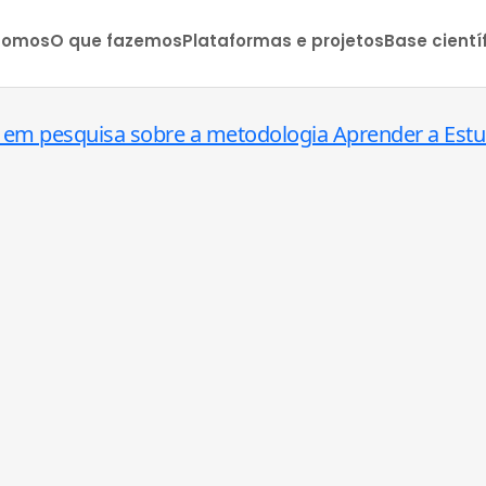
somos
O que fazemos
Plataformas e projetos
Base cientí
r em pesquisa sobre a metodologia Aprender a Estu