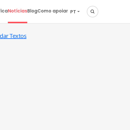
fica
Notícias
Blog
Como apoiar
PT
dar Textos