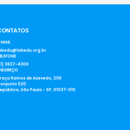
CONTATOS
-MAIL
abedu@labedu.org.br
ELEFONE
11) 3637-4300
NDEREÇO
raça Ramos de Azevedo, 206
onjunto 520
epública, São Paulo - SP, 01037-010