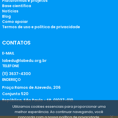
Plataformas e projetos
Base científica
Notícias
Blog
Como apoiar
Termos de uso e política de privacidade
CONTATOS
E-MAIL
labedu@labedu.org.br
TELEFONE
(11) 3637-4300
ENDEREÇO
Praça Ramos de Azevedo, 206
Conjunto 520
República, São Paulo - SP, 01037-010
Utilizamos cookies essenciais para proporcionar uma
melhor experiência. Ao continuar navegando, você
concorda com a nossa política de privacidade.