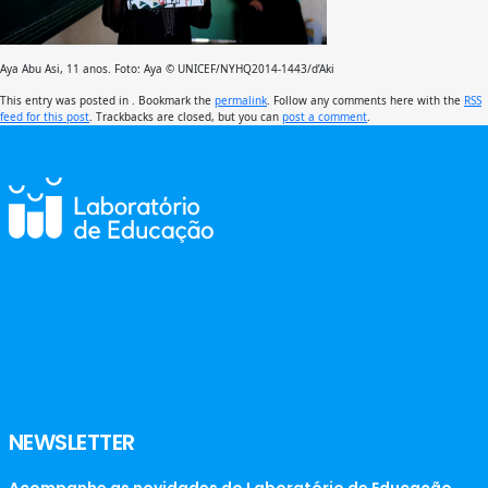
Aya Abu Asi, 11 anos. Foto: Aya © UNICEF/NYHQ2014-1443/d’Aki
This entry was posted in . Bookmark the
permalink
. Follow any comments here with the
RSS
feed for this post
. Trackbacks are closed, but you can
post a comment
.
NEWSLETTER
Acompanhe as novidades do Laboratório de Educação