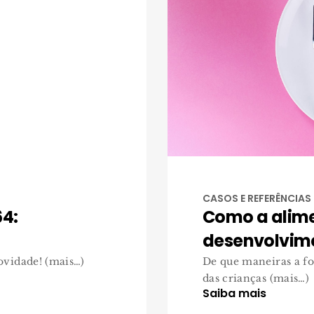
CASOS E REFERÊNCIAS
4:
Como a alim
desenvolvime
vidade! (mais…)
De que maneiras a f
das crianças (mais…)
Saiba mais