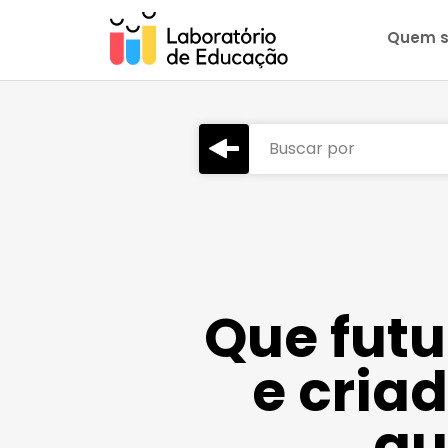
Quem 
Buscar por
Que futu
e cria
gu