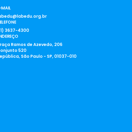
-MAIL
abedu@labedu.org.br
ELEFONE
11) 3637-4300
NDEREÇO
raça Ramos de Azevedo, 206
onjunto 520
epública, São Paulo - SP, 01037-010