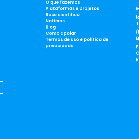
O que fazemos
Plataformas e projetos
E
Base científica
l
Notícias
T
Blog
(
Como apoiar
E
Termos de uso e política de
privacidade
P
C
R