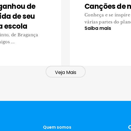
 ganhou de
Canções de n
ida de seu
Conheça e se inspire
várias partes do plane
a escola
Saiba mais
into, de Bragança
gos ...
Veja Mais
Quem somos