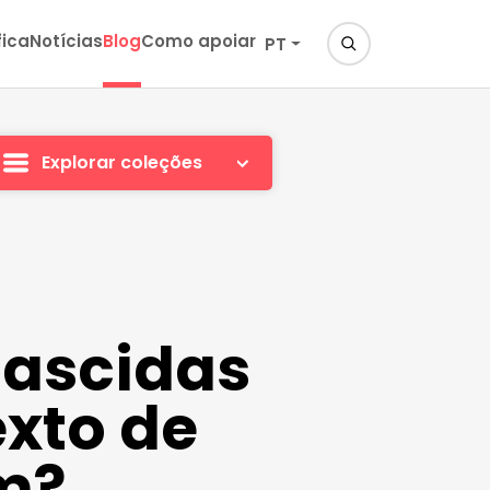
fica
Notícias
Blog
Como apoiar
PT
Explorar coleções
nascidas
xto de
m?