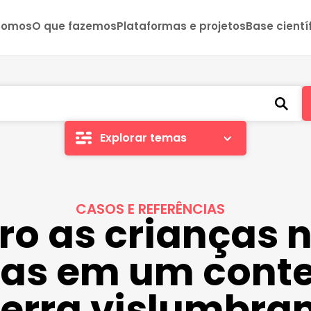
somos
O que fazemos
Plataformas e projetos
Base cientí
Explorar temas
CASOS E REFERÊNCIAS
ro as crianças 
das em um conte
erra vislumbra