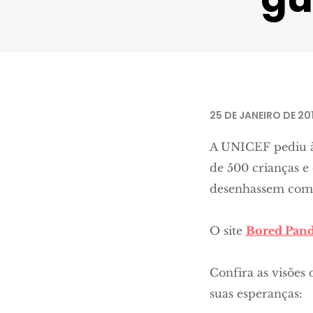
Aya Abu Asi, 11 anos. Foto: Aya © 
25 DE JANEIRO DE 20
A UNICEF pediu às
de 500 crianças e
desenhassem como
O site
Bored Pan
Confira as visões 
suas esperanças: