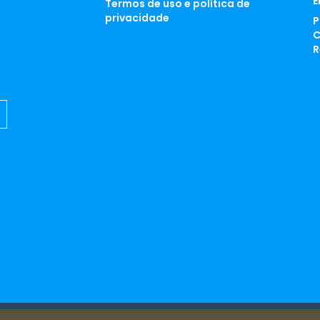
E
Termos de uso e política de
privacidade
P
C
R