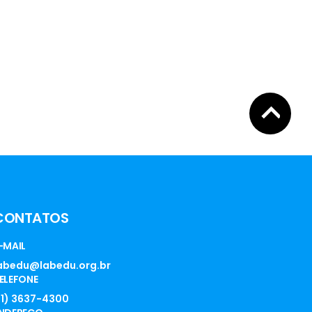
CONTATOS
-MAIL
abedu@labedu.org.br
ELEFONE
11) 3637-4300