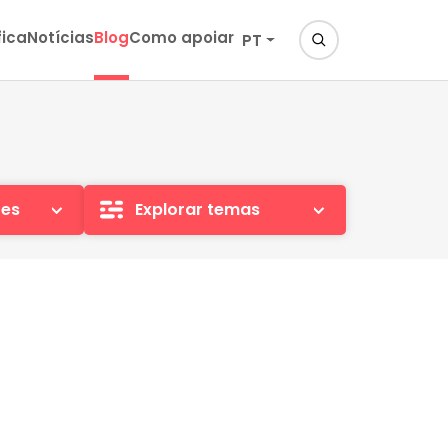
fica
Notícias
Blog
Como apoiar
PT
ões
Explorar temas