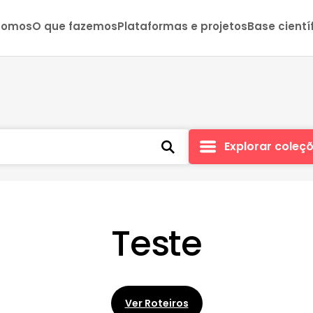
somos
O que fazemos
Plataformas e projetos
Base cientí
Explorar coleç
Teste
Ver Roteiros