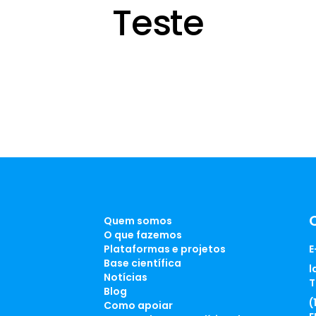
Teste
Quem somos
O que fazemos
Plataformas e projetos
E
Base científica
l
Notícias
T
Blog
(
Como apoiar