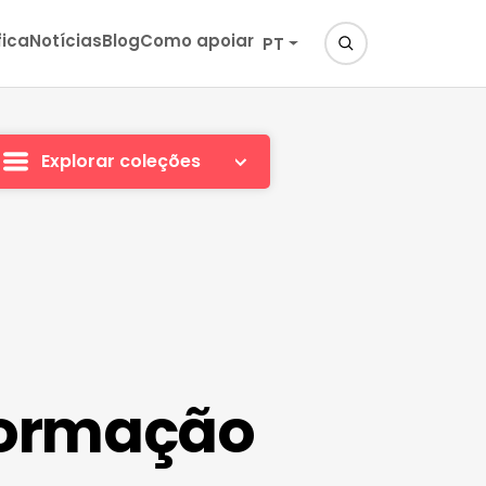
fica
Notícias
Blog
Como apoiar
PT
Explorar coleções
Formação