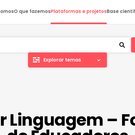
somos
O que fazemos
Plataformas e projetos
Base cientí
Explorar temas
r Linguagem – 