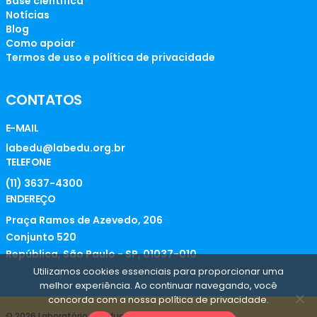
Base científica
Notícias
Blog
Como apoiar
Termos de uso e política de privacidade
CONTATOS
E-MAIL
labedu@labedu.org.br
TELEFONE
(11) 3637-4300
ENDEREÇO
Praça Ramos de Azevedo, 206
Conjunto 520
República, São Paulo - SP, 01037-010
Utilizamos cookies essenciais para proporcionar uma
melhor experiência. Ao continuar navegando, você
concorda com a nossa política de privacidade.
© 2026 Laboratório de Educação