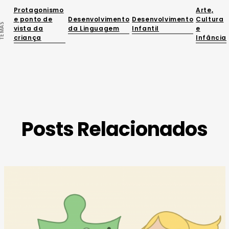
Protagonismo
Arte,
e ponto de
Desenvolvimento
Desenvolvimento
Cultura
EMAS
vista da
da Linguagem
Infantil
e
criança
Infância
Posts Relacionados