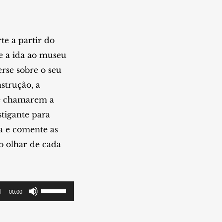
e a partir do
e a ida ao museu
erse sobre o seu
strução, a
ue chamarem a
tigante para
a e comente as
o olhar de cada
Use
00:00
as
setas