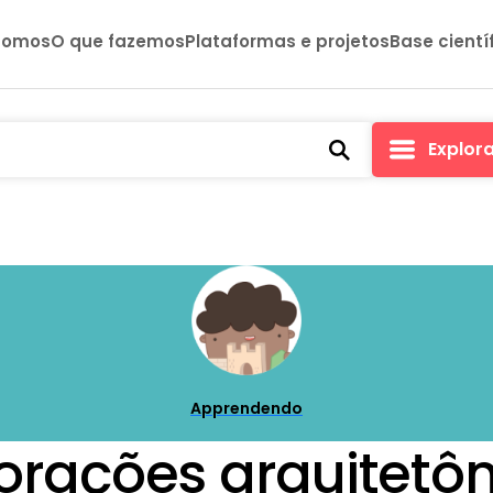
somos
O que fazemos
Plataformas e projetos
Base cientí
Explor
Apprendendo
orações arquitetô