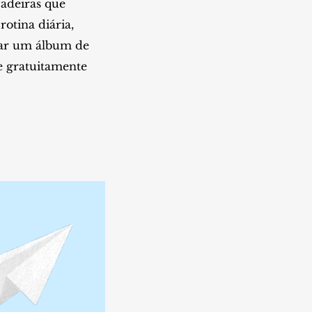
cadeiras que
otina diária,
tar um álbum de
e gratuitamente