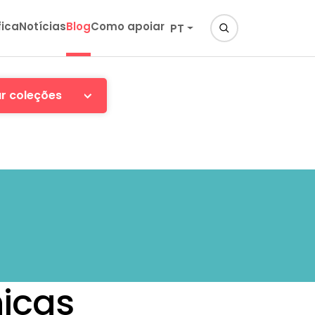
fica
Notícias
Blog
Como apoiar
PT
ar coleções
nicas