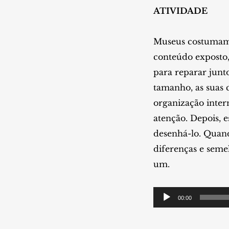
ATIVIDADE
Museus costumam s
conteúdo exposto,
para reparar junto
tamanho, as suas c
organização inter
atenção. Depois, 
desenhá-lo. Quan
diferenças e semel
um.
Tocador
00:00
de
áudio