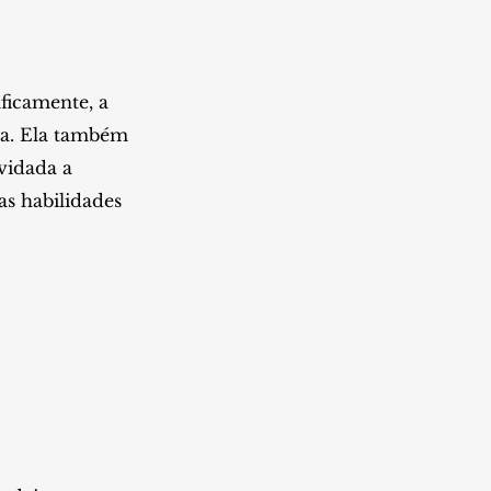
para
cima
ou
ficamente, a
para
ica. Ela também
baixo
vidada a
para
as habilidades
aumentar
ou
diminuir
o
volume.