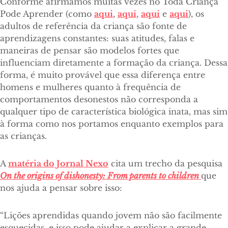
Conforme afirmamos muitas vezes no Toda Criança
Pode Aprender (como
aqui
,
aqui
,
aqui
e
aqui
), os
adultos de referência da criança são fonte de
aprendizagens constantes: suas atitudes, falas e
maneiras de pensar são modelos fortes que
influenciam diretamente a formação da criança. Dessa
forma, é muito provável que essa diferença entre
homens e mulheres quanto à frequência de
comportamentos desonestos não corresponda a
qualquer tipo de característica biológica inata, mas sim
à forma como nos portamos enquanto exemplos para
as crianças.
A
matéria do Jornal Nexo
cita um trecho da pesquisa
On the origins of dishonesty: From parents to children
que
nos ajuda a pensar sobre isso:
“Lições aprendidas quando jovem não são facilmente
esquecidas, e isso pode ajudar a explicar a grande