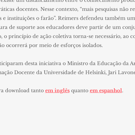
da existe um distanciamento entre o conhecimento pr
práticas docentes. Nesse contexto, “mais pesquisas não re
s e instituições o farão”. Reimers defendeu também um
ura de suporte aos educadores deve partir de um conj
o, o princípio de ação coletiva torna-se necessário, ao
o ocorrerá por meio de esforços isolados.
iciparam desta iniciativa o Ministro da Educação da Ar
ção Docente da Universidade de Helsinki, Jari Lavon
ara download tanto
em inglês
quanto
em espanhol
.