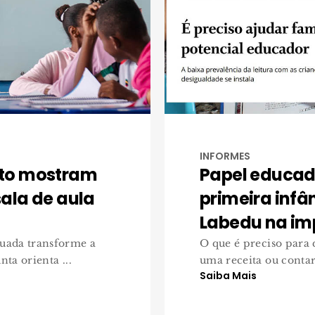
INFORMES
to mostram
Papel educad
ala de aula
primeira infâ
Labedu na im
uada transforme a
O que é preciso para
ta orienta ...
uma receita ou contar 
Saiba Mais