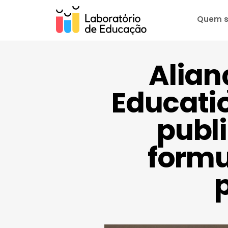
Quem 
Alian
Educatio
publ
formu