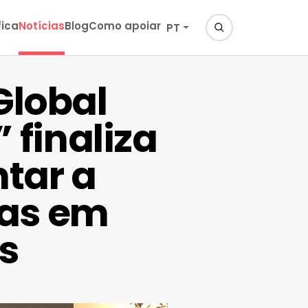
fica
Notícias
Blog
Como apoiar
PT
Global
 finaliza
tar a
mas em
s