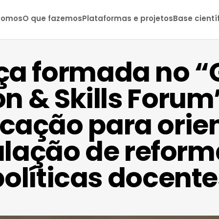
somos
O que fazemos
Plataformas e projetos
Base cientí
ça formada no “
n & Skills Forum”
icação para orien
lação de refor
políticas docente