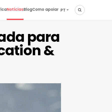
fica
Notícias
Blog
Como apoiar
PT
dada para
cation &