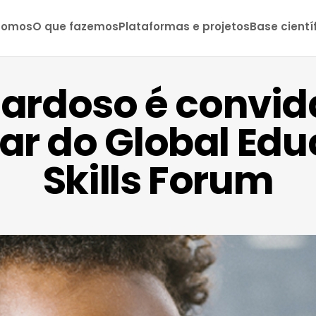
somos
O que fazemos
Plataformas e projetos
Base cientí
Cardoso é convi
par do Global Edu
Skills Forum