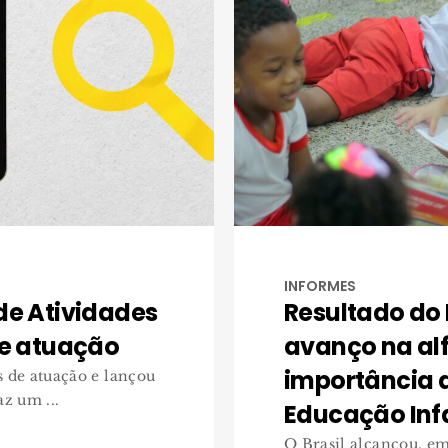
INFORMES
de Atividades
Resultado do
de atuação
avanço na alf
importância 
 de atuação e lançou
az um ...
Educação Infa
O Brasil alcançou, em