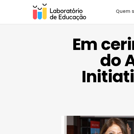
Quem 
Em cer
do 
Initia