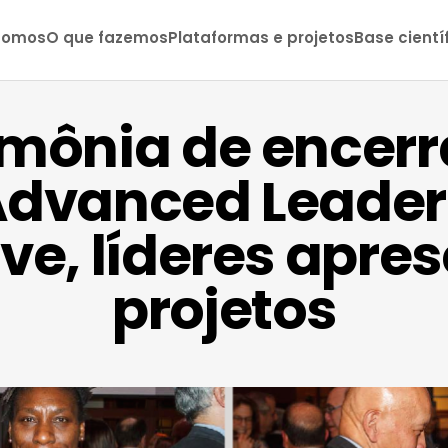
somos
O que fazemos
Plataformas e projetos
Base cientí
imônia de encer
Advanced Leader
tive, líderes apr
projetos