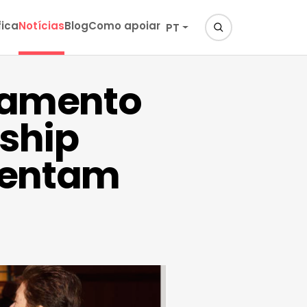
fica
Notícias
Blog
Como apoiar
PT
ramento
ship
esentam