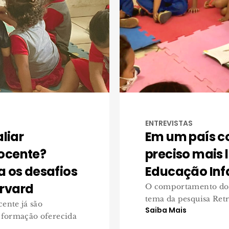
ENTREVISTAS
liar
Em um país co
ocente?
preciso mais 
a os desafios
Educação Infa
rvard
O comportamento dos b
tema da pesquisa Retra
cente já são
Saiba Mais
 formação oferecida