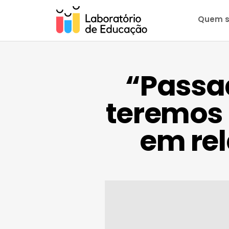
Quem 
“Passa
teremos
em re