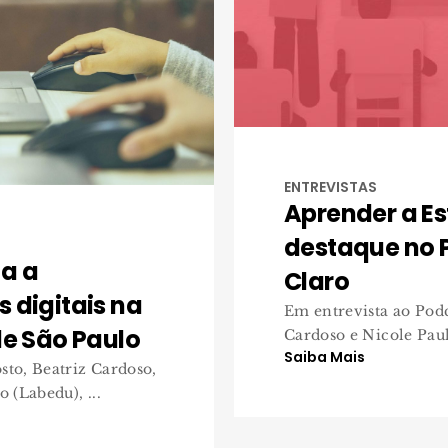
ENTREVISTAS
Aprender a Es
destaque no P
a a
Claro
 digitais na
Em entrevista ao Podc
de São Paulo
Cardoso e Nicole Paule
Saiba Mais
to, Beatriz Cardoso,
 (Labedu), ...