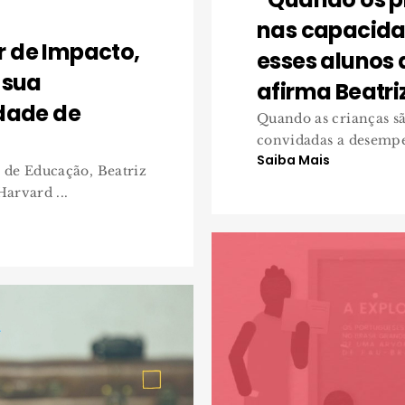
nas capacida
 de Impacto,
esses alunos
 sua
afirma Beatri
idade de
Quando as crianças sã
convidadas a desempe
Saiba Mais
 de Educação, Beatriz
arvard ...