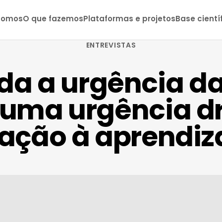
somos
O que fazemos
Plataformas e projetos
Base cientí
ENTREVISTAS
da a urgência da
 uma urgência d
lação à aprendi