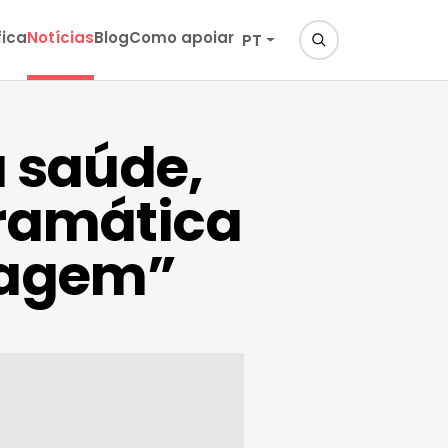
fica
Notícias
Blog
Como apoiar
PT
 saúde,
ramática
zagem”