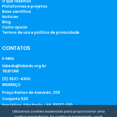
O que fazemos
Plataformas e projetos
Base científica
Notícias
Blog
Como apoiar
Termos de uso e política de privacidade
CONTATOS
E-MAIL
labedu@labedu.org.br
TELEFONE
(11) 3637-4300
ENDEREÇO
Praça Ramos de Azevedo, 206
Conjunto 520
República, São Paulo - SP, 01037-010
Utilizamos cookies essenciais para proporcionar uma
melhor experiência. Ao continuar navegando, você