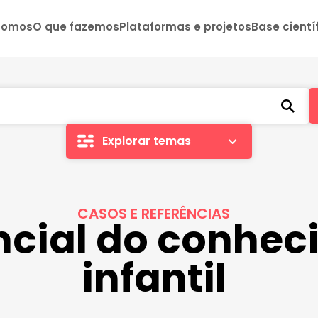
somos
O que fazemos
Plataformas e projetos
Base cientí
Explorar temas
CASOS E REFERÊNCIAS
ncial do conhe
infantil