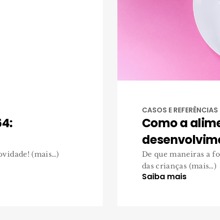
CASOS E REFERÊNCIAS
4:
Como a alim
desenvolvime
vidade! (mais…)
De que maneiras a f
das crianças (mais…)
Saiba mais