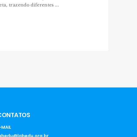
ta, trazendo diferentes ...
CONTATOS
-MAIL
abedu@labedu.org.br