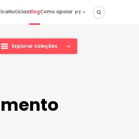
fica
Notícias
Blog
Como apoiar
PT
Explorar coleções
cimento