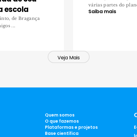
várias partes do plane
a escola
Saiba mais
into, de Bragança
gos ...
Veja Mais
Quem somos
O que fazemos
Plataformas e projetos
E
Base científica
l