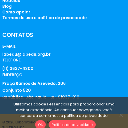
Notícias
Blog
Como apoiar
Termos de uso e política de privacidade
CONTATOS
E-MAIL
labedu@labedu.org.br
TELEFONE
(11) 3637-4300
ENDEREÇO
Praça Ramos de Azevedo, 206
Conjunto 520
República, São Paulo - SP, 01037-010
Utilizamos cookies essenciais para proporcionar uma
melhor experiência. Ao continuar navegando, você
concorda com a nossa política de privacidade.
© 2026 Laboratório de Educação
Ok
Política de privacidade