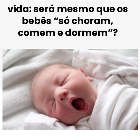
vida: será mesmo que os
bebês “só choram,
comem e dormem”?
Imagem retirada de
www.mumslittleone.com
.