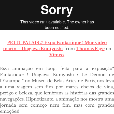
PETIT PALAIS // Expo Fantastique ! Mur vidéo
marin – Utagawa Kuniyoshi
from
Thomas Fage
on
Vimeo
.
Essa animação em loop, feita para a exposição“
Fantastique ! Utagawa Kuniyoshi : Le D
é
mon d
l’
Estampe ” no Museu de Belas Artes de Paris, nos leva
a uma viagem sem fim por mares cheios de vida,
perigo e beleza, que lembram as histórias das grandes
navegações. Hipnotizante, a animação nos mostra uma
jornada sem começo nem fim, mas com grandes
emoções!