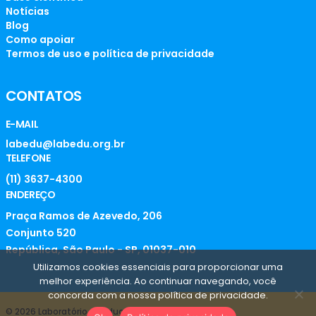
Notícias
Blog
Como apoiar
Termos de uso e política de privacidade
CONTATOS
E-MAIL
labedu@labedu.org.br
TELEFONE
(11) 3637-4300
ENDEREÇO
Praça Ramos de Azevedo, 206
Conjunto 520
República, São Paulo - SP, 01037-010
Utilizamos cookies essenciais para proporcionar uma
melhor experiência. Ao continuar navegando, você
concorda com a nossa política de privacidade.
© 2026 Laboratório de Educação