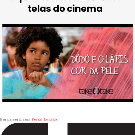
telas do cinema
Imagem de divulgação do curta “Dudu e o lápis cor da pele”
YouTube
Em parceria com
Portal Lunetas