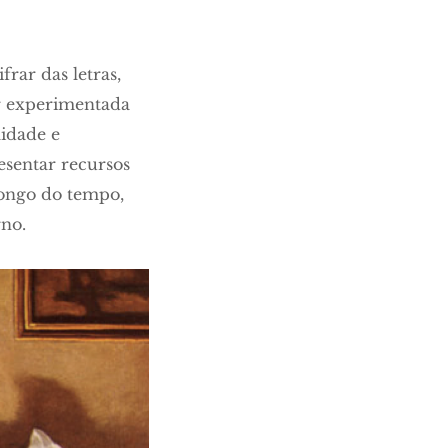
frar das letras,
er experimentada
idade e
esentar recursos
longo do tempo,
rno.