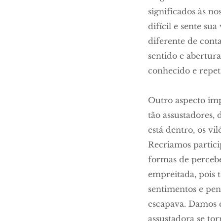
significados às n
difícil e sente su
diferente de conta
sentido e abertur
conhecido e repeti
Outro aspecto impo
tão assustadores,
está dentro, os vi
Recriamos partici
formas de percebe
empreitada, pois 
sentimentos e pen
escapava. Damos c
assustadora se t