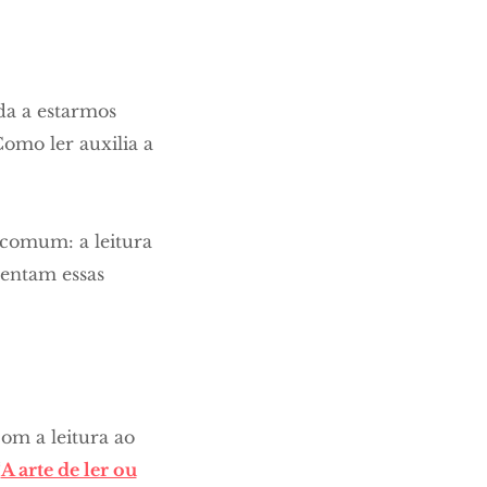
da a estarmos
omo ler auxilia a
comum: a leitura
entam essas
om a leitura ao
“
A arte de ler ou