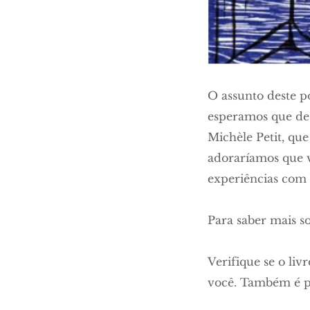
O assunto deste p
esperamos que de f
Michèle Petit, qu
adoraríamos que v
experiências com a
Para saber mais so
Verifique se o liv
você. Também é po