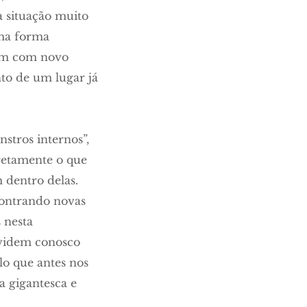
a situação muito
uma forma
 sim com novo
to de um lugar já
stros internos”,
iretamente o que
 dentro delas.
contrando novas
 nesta
ividem conosco
o que antes nos
a gigantesca e