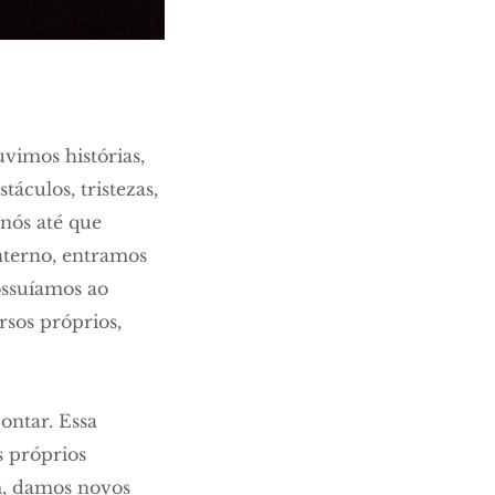
vimos histórias,
áculos, tristezas,
 nós até que
nterno, entramos
ossuíamos ao
rsos próprios,
ontar. Essa
 próprios
m, damos novos