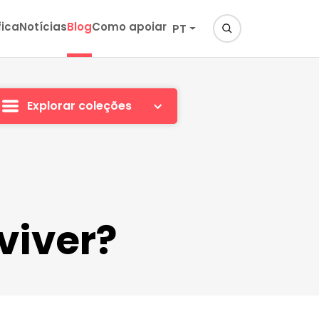
fica
Notícias
Blog
Como apoiar
PT
Explorar coleções
viver?