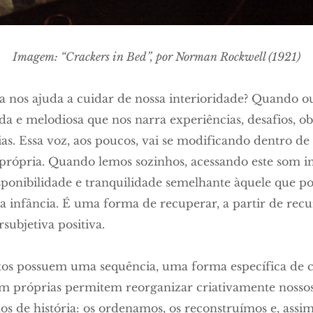
Imagem: “Crackers in Bed”, por Norman Rockwell (1921)
a nos ajuda a cuidar de nossa interioridade? Quando ou
 e melodiosa que nos narra experiências, desafios, obst
ias. Essa voz, aos poucos, vai se modificando dentro de
rópria. Quando lemos sozinhos, acessando este som i
ponibilidade e tranquilidade semelhante àquele que p
na infância. É uma forma de recuperar, a partir de recu
subjetiva positiva.
xtos possuem uma sequência, uma forma específica de c
m próprias permitem reorganizar criativamente nossos
os de história: os ordenamos, os reconstruímos e, assi