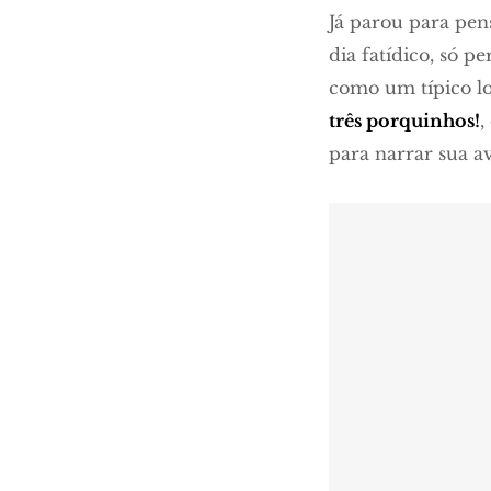
Já parou para pens
dia fatídico, só p
como um típico lo
três porquinhos!
,
para narrar sua a