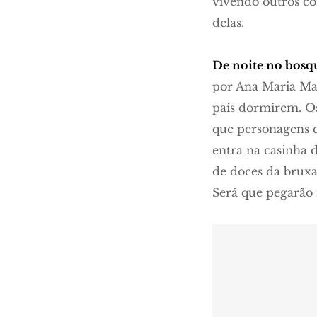
vivendo outros con
delas.
De noite no bosq
por Ana Maria Mac
pais dormirem. Os
que personagens c
entra na casinha 
de doces da bruxa
Será que pegarão 