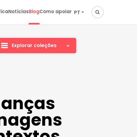
fica
Notícias
Blog
Como apoiar
PT
Explorar coleções
rianças
onagens
ntextos