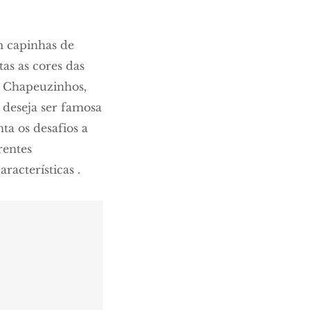
 capinhas de
tas as cores das
s Chapeuzinhos,
 deseja ser famosa
a os desafios a
rentes
acterísticas .