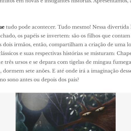
flitos em novas e instigantes histórias. Apresentamos,
ue
tudo pode acontecer. Tudo mesmo! Nessa divertida hi
hado, os papéis se invertem: são os filhos que contam 
 dois irmãos, então, compartilham a criação de uma 
lássicos e suas respectivas histórias se misturam: Ch
de três ursos e se depara com tigelas de mingau fumega
, dormem sete anões. E até onde irá a imaginação desse
no sono antes ou depois dos pais?