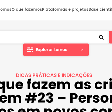
somos
O que fazemos
Plataformas e projetos
Base cientí
Explorar temas
DICAS PRÁTICAS E INDICAÇÕES
 que fazem as c
rem #23 – Pers
cos em novos co