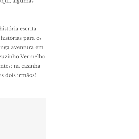
 aqui, algumas
stória escrita
histórias para os
longa aventura em
apeuzinho Vermelho
ntes; na casinha
s dois irmãos?