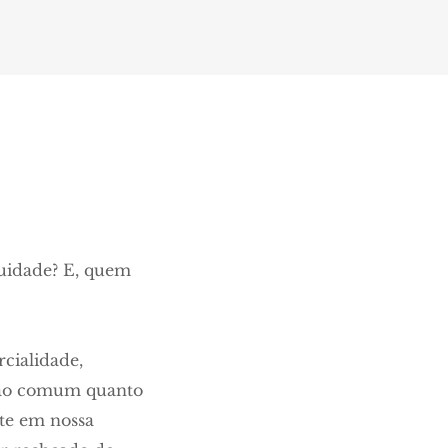
uidade? E, quem
cialidade,
 tão comum quanto
nte em nossa