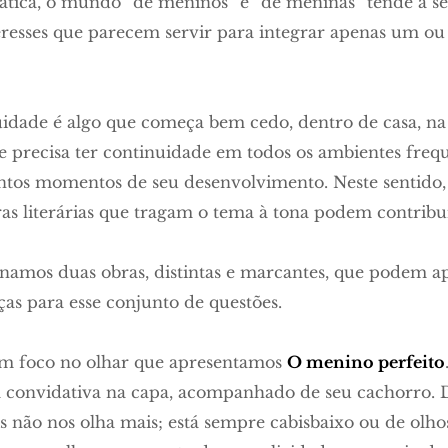
rática, o mundo “de meninos” e “de meninas” tende a s
teresses que parecem servir para integrar apenas um ou
idade é algo que começa bem cedo, dentro de casa, na 
 e precisa ter continuidade em todos os ambientes freq
intos momentos de seu desenvolvimento. Neste sentido, 
as literárias que tragam o tema à tona podem contrib
ionamos duas obras, distintas e marcantes, que podem a
ças para esse conjunto de questões.
om foco no olhar que apresentamos
O menino perfeito
 convidativa na capa, acompanhado de seu cachorro. D
is não nos olha mais; está sempre cabisbaixo ou de olho