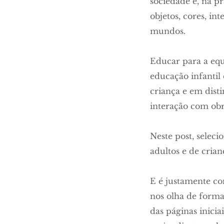
sociedade e, na p
objetos, cores, in
mundos.
Educar para a equ
educação infantil
criança e em dist
interação com obr
Neste post, selec
adultos e de crian
E é justamente c
nos olha de forma
das páginas inicia