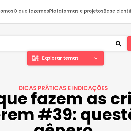
somos
O que fazemos
Plataformas e projetos
Base cientí
Explorar temas
DICAS PRÁTICAS E INDICAÇÕES
 que fazem as c
rem #39: quest
gênero