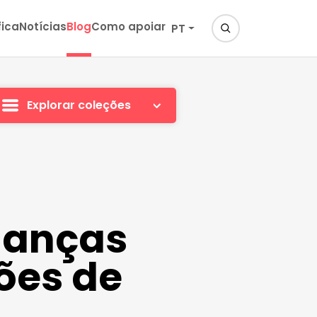
fica
Notícias
Blog
Como apoiar
PT
Explorar coleções
rianças
ões de