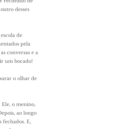
er recheado de
 outro desses
escola de
uentados pela
as conversas e a
uir um bocado!
purar o olhar de
. Ele, o menino,
epois, ao longo
s fechados. E,