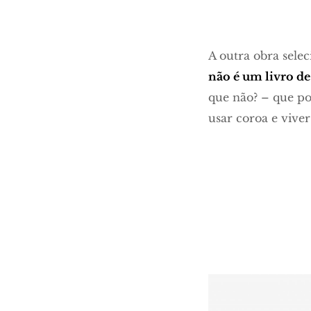
A outra obra selec
não é um livro de
que não? – que pod
usar coroa e vive