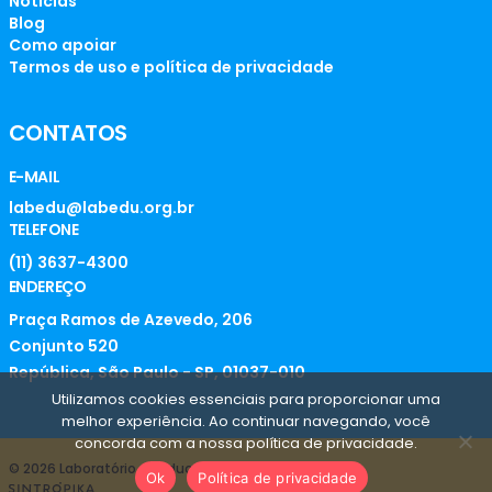
Notícias
Blog
Como apoiar
Termos de uso e política de privacidade
CONTATOS
E-MAIL
labedu@labedu.org.br
TELEFONE
(11) 3637-4300
ENDEREÇO
Praça Ramos de Azevedo, 206
Conjunto 520
República, São Paulo - SP, 01037-010
Utilizamos cookies essenciais para proporcionar uma
melhor experiência. Ao continuar navegando, você
concorda com a nossa política de privacidade.
© 2026 Laboratório de Educação
Ok
Política de privacidade