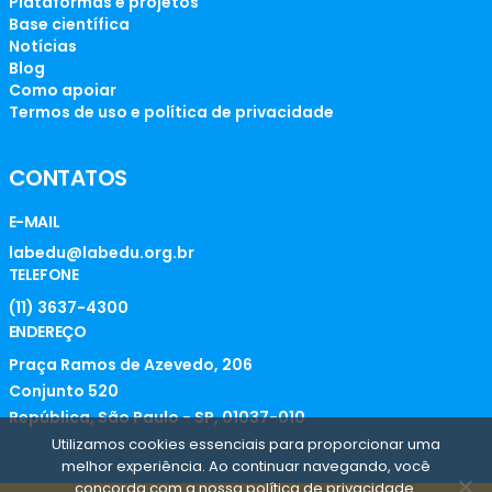
Plataformas e projetos
Base científica
Notícias
Blog
Como apoiar
Termos de uso e política de privacidade
CONTATOS
E-MAIL
labedu@labedu.org.br
TELEFONE
(11) 3637-4300
ENDEREÇO
Praça Ramos de Azevedo, 206
Conjunto 520
República, São Paulo - SP, 01037-010
Utilizamos cookies essenciais para proporcionar uma
melhor experiência. Ao continuar navegando, você
concorda com a nossa política de privacidade.