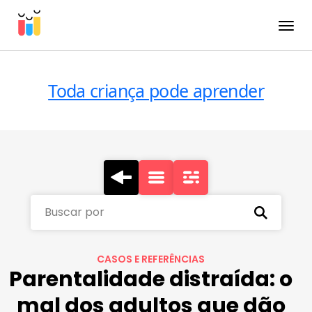
Toggle
Toda criança pode aprender
Buscar por
CASOS E REFERÊNCIAS
Parentalidade distraída: o
mal dos adultos que dão