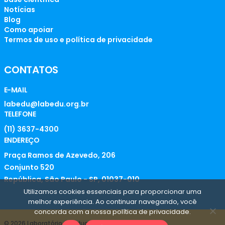
Notícias
Blog
Como apoiar
Termos de uso e política de privacidade
CONTATOS
E-MAIL
labedu@labedu.org.br
TELEFONE
(11) 3637-4300
ENDEREÇO
Praça Ramos de Azevedo, 206
Conjunto 520
República, São Paulo - SP, 01037-010
Utilizamos cookies essenciais para proporcionar uma
melhor experiência. Ao continuar navegando, você
concorda com a nossa política de privacidade.
© 2026 Laboratório de Educação