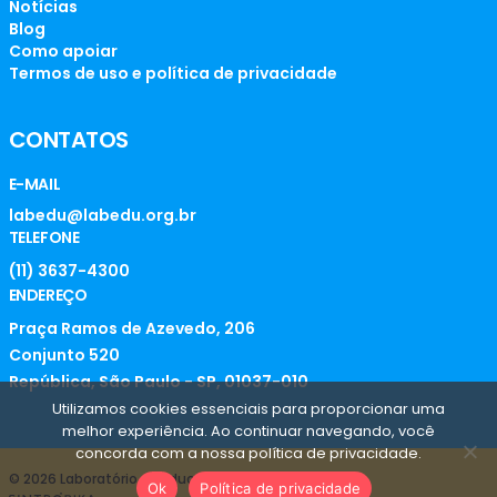
Notícias
Blog
Como apoiar
Termos de uso e política de privacidade
CONTATOS
E-MAIL
labedu@labedu.org.br
TELEFONE
(11) 3637-4300
ENDEREÇO
Praça Ramos de Azevedo, 206
Conjunto 520
República, São Paulo - SP, 01037-010
Utilizamos cookies essenciais para proporcionar uma
melhor experiência. Ao continuar navegando, você
concorda com a nossa política de privacidade.
© 2026 Laboratório de Educação
Ok
Política de privacidade