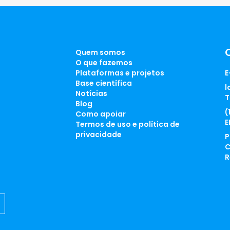
Quem somos
O que fazemos
Plataformas e projetos
E
Base científica
l
Notícias
T
Blog
(
Como apoiar
E
Termos de uso e política de
privacidade
P
C
R