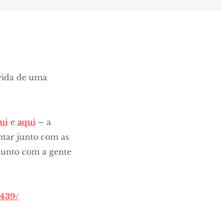
vida de uma
ui
e
aqui
– a
ntar junto com as
junto com a gente
4439/