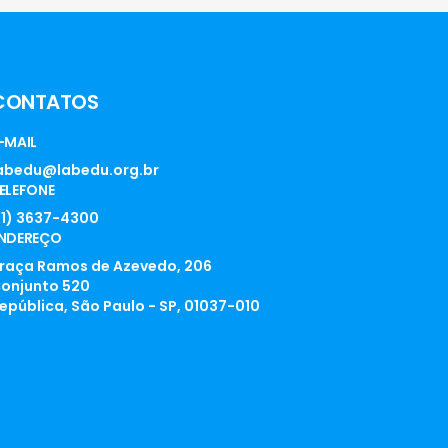
CONTATOS
-MAIL
abedu@labedu.org.br
ELEFONE
11) 3637-4300
NDEREÇO
raça Ramos de Azevedo, 206
onjunto 520
epública, São Paulo - SP, 01037-010