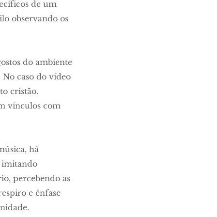
ecíficos de um
tilo observando os
gostos do ambiente
s. No caso do vídeo
to cristão.
m vínculos com
música, há
 imitando
rio, percebendo as
respiro e ênfase
nidade.