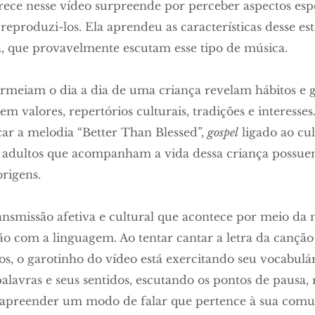
rece nesse vídeo surpreende por perceber aspectos esp
eproduzi-los. Ela aprendeu as características desse es
ta, que provavelmente escutam esse tipo de música.
rmeiam o dia a dia de uma criança revelam hábitos e 
em valores, repertórios culturais, tradições e interesse
icar a melodia “Better Than Blessed”,
gospel
ligado ao cul
 adultos que acompanham a vida dessa criança possue
origens.
ansmissão afetiva e cultural que acontece por meio da 
o com a linguagem. Ao tentar cantar a letra da canção
os, o garotinho do vídeo está exercitando seu vocabulá
palavras e seus sentidos, escutando os pontos de pausa, 
e apreender um modo de falar que pertence à sua comu