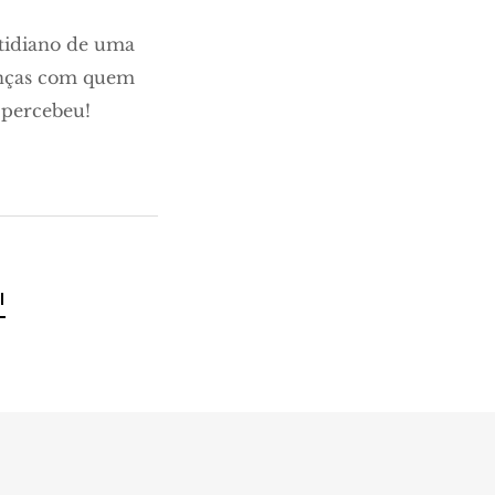
otidiano de uma
ianças com quem
 percebeu!
l