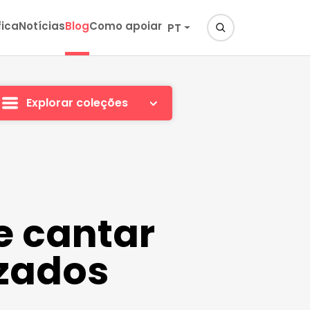
fica
Notícias
Blog
Como apoiar
PT
Explorar coleções
e cantar
zados