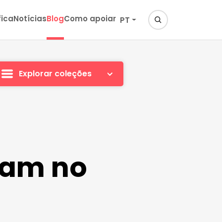
fica
Notícias
Blog
Como apoiar
PT
Explorar coleções
nam no