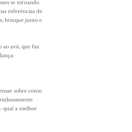
abam se tornando
as referências de
s, brinque junto e
o ao avô, que faz
dança:
 pensar sobre como
carinhosamente
a: qual a melhor