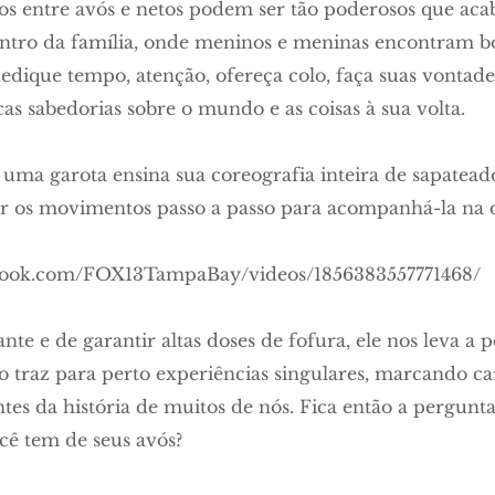
los entre avós e netos podem ser tão poderosos que ac
dentro da família, onde meninos e meninas encontram bo
edique tempo, atenção, ofereça colo, faça suas vontade
as sabedorias sobre o mundo e as coisas à sua volta.
 uma garota ensina sua coreografia inteira de sapatead
r os movimentos passo a passo para acompanhá-la na 
book.com/FOX13TampaBay/videos/1856383557771468/
te e de garantir altas doses de fofura, ele nos leva a
ção traz para perto experiências singulares, marcando 
tes da história de muitos de nós. Fica então a pergunt
ê tem de seus avós?