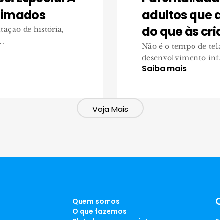
Animados
adultos que 
do que às cr
ação de história,
..
Não é o tempo de tela
desenvolvimento infa
Saiba mais
Veja Mais
Quem somos
O que fazemos