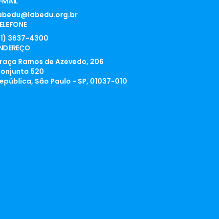
-MAIL
abedu@labedu.org.br
ELEFONE
11) 3637-4300
NDEREÇO
raça Ramos de Azevedo, 206
onjunto 520
epública, São Paulo - SP, 01037-010