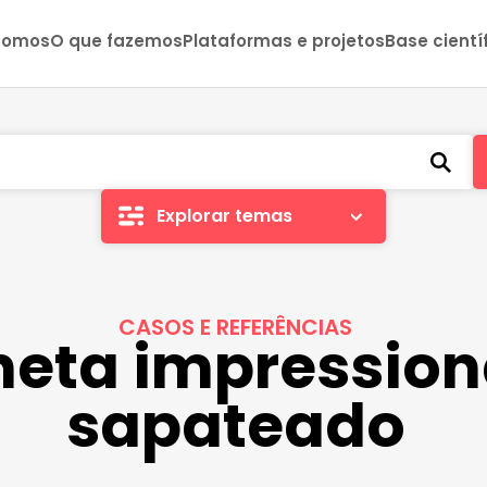
somos
O que fazemos
Plataformas e projetos
Base cientí
Explorar temas
CASOS E REFERÊNCIAS
neta impressio
sapateado