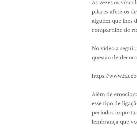
Às vezes os víncu
pilares afetivos 
alguém que lhes d
compartilhe de ric
No vídeo a seguir,
questão de decora
https://www.face
Além de emocionan
esse tipo de liga
períodos importan
lembrança que voc