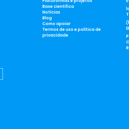
Plataformas e projetos
E
Base científica
l
Notícias
T
Blog
(
Como apoiar
E
Termos de uso e política de
privacidade
P
C
R