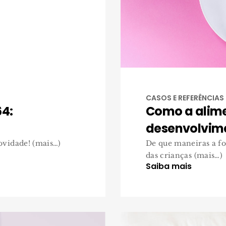
CASOS E REFERÊNCIAS
4:
Como a alim
desenvolvime
vidade! (mais…)
De que maneiras a f
das crianças (mais…)
Saiba mais