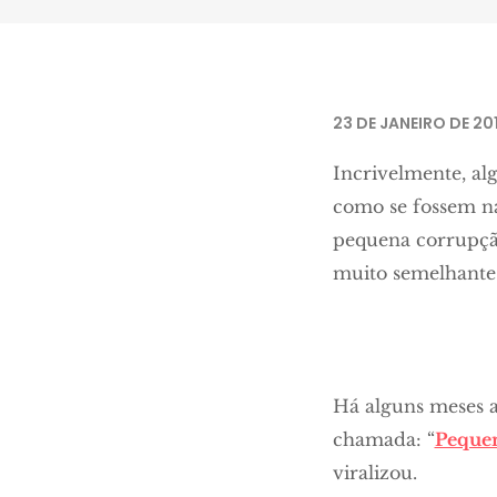
23 DE JANEIRO DE 20
Incrivelmente, al
como se fossem na
pequena corrupção
muito semelhantes
Há alguns meses 
chamada: “
Pequen
viralizou.