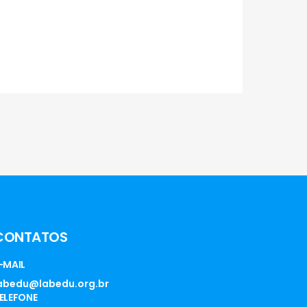
CONTATOS
-MAIL
abedu@labedu.org.br
ELEFONE