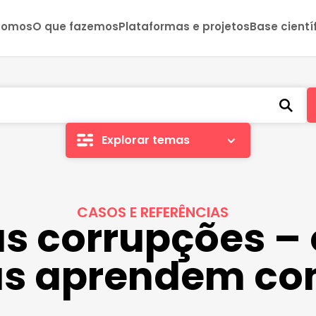
somos
O que fazemos
Plataformas e projetos
Base cientí
Explorar temas
CASOS E REFERÊNCIAS
s corrupções – 
as aprendem co