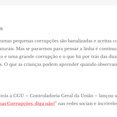
15
gumas pequenas corrupções são banalizadas e aceitas c
turais. Mas se pararmos para pensar a linha é contínu
 e uma grande corrupção e o que há por trás das duas
. O que as crianças podem aprender quando observam 
atrás a CGU – Controladoria Geral da União – lanço
as Corrupções, diga não!
” nas redes sociais e incrivel