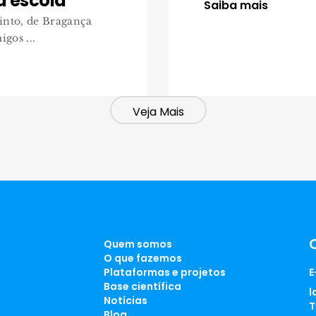
a escola
Saiba mais
into, de Bragança
gos ...
Veja Mais
Quem somos
O que fazemos
Plataformas e projetos
E
Base científica
l
Notícias
T
Blog