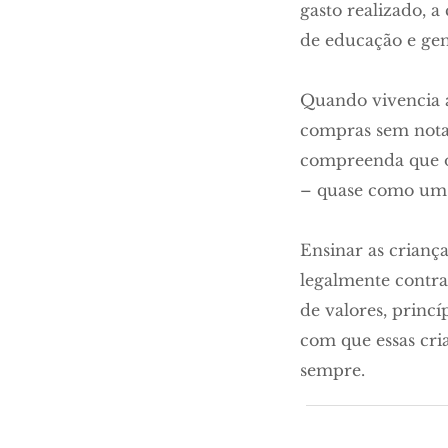
gasto realizado, a
de educação e gen
Quando vivencia a
compras sem notas
compreenda que o 
– quase como um di
Ensinar as crianç
legalmente contra
de valores, princí
com que essas cr
sempre.