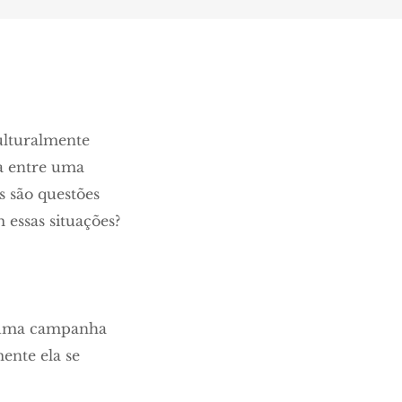
ulturalmente
a entre uma
 são questões
essas situações?
u uma campanha
mente ela se