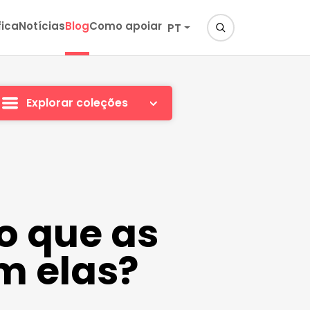
fica
Notícias
Blog
Como apoiar
PT
Explorar coleções
o que as
m elas?