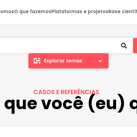
somos
O que fazemos
Plataformas e projetos
Base cientí
Explorar temas
CASOS E REFERÊNCIAS
o que você (eu) 