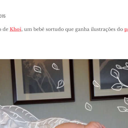
015
o de
Khoi
, um bebê sortudo que ganha ilustrações do
p