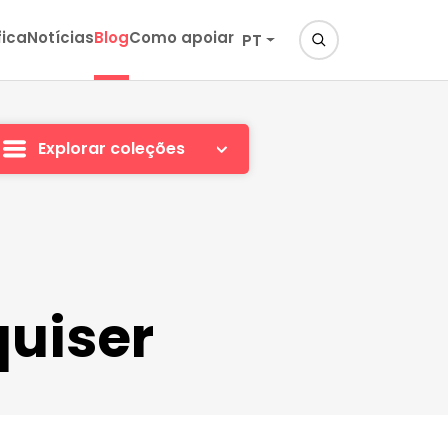
fica
Notícias
Blog
Como apoiar
PT
Explorar coleções
quiser