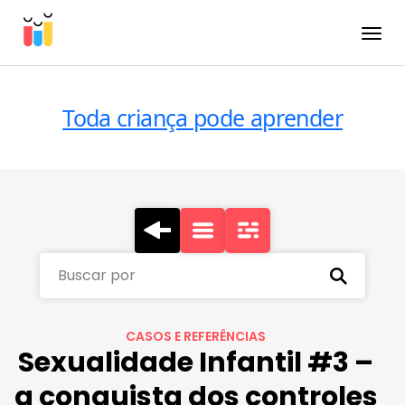
Toggle
Toda criança pode aprender
Buscar por
CASOS E REFERÊNCIAS
Sexualidade Infantil #3 –
a conquista dos controles