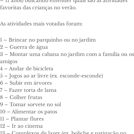
– 11 anos) buscando entender quais são as atividades
favoritas das crianças no verão.
As atividades mais votadas foram:
1 – Brincar no parquinho ou no jardim
2 – Guerra de água
3 – Montar uma cabana no jardim com a família ou os
amigos
4 – Andar de bicicleta
5 – Jogos ao ar livre (ex. esconde-esconde)
6 – Subir em árvores
7 – Fazer torta de lama
8 – Colher frutas
9 – Tomar sorvete no sol
10 – Alimentar os patos
11 – Plantar flores
12 – Ir ao cinema
13 – Complexos de lazer (ex. boliche e patinação no