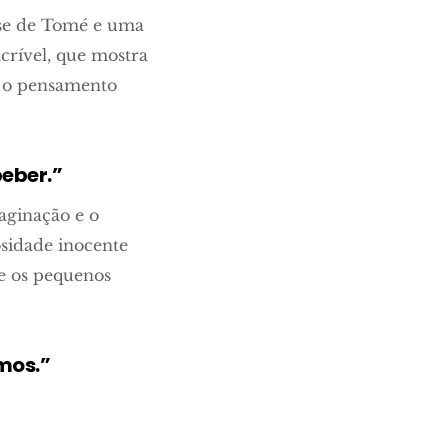
rase de Tomé e uma
ncrível, que mostra
, o pensamento
eber.”
aginação e o
osidade inocente
e os pequenos
imos.”