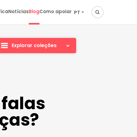
fica
Notícias
Blog
Como apoiar
PT
Explorar coleções
 falas
nças?