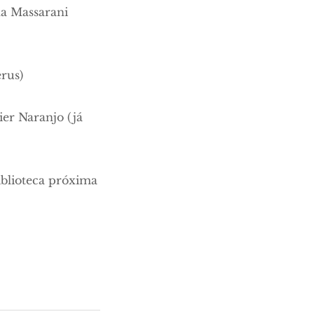
na Massarani
erus)
ier Naranjo (já
iblioteca próxima