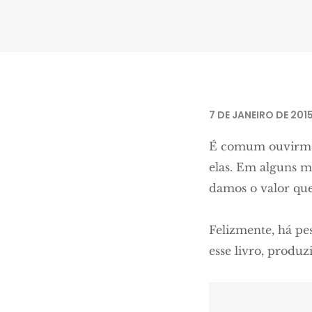
Retirado do livro de Arnaldo Antun
7 DE JANEIRO DE 201
É comum ouvirmos 
elas. Em alguns 
damos o valor qu
Felizmente, há pe
esse livro, produ