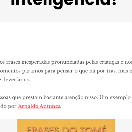
es: "Frases de Tomé aos Três anos".
5
frases inesperadas pronunciadas pelas crianças e no
momentos paramos para pensar o que há por trás, mas
e deveríamos.
ssoas que prestam bastante atenção nisso. Um exemplo
zido por
Arnaldo Antunes
.