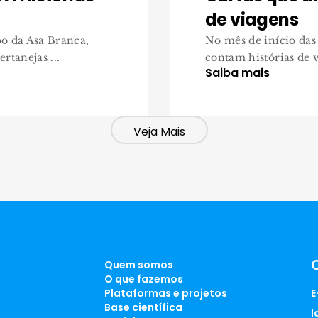
de viagens
oo da Asa Branca,
No mês de início das 
rtanejas ...
contam histórias de v
Saiba mais
Veja Mais
Quem somos
O que fazemos
Plataformas e projetos
E
Base científica
l