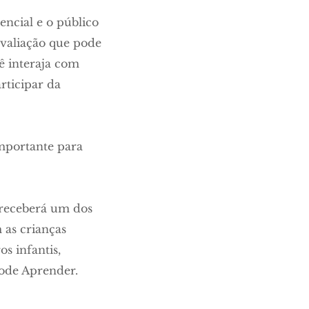
ncial e o público
avaliação que pode
ê interaja com
articipar da
importante para
 receberá um dos
 as crianças
s infantis,
Pode Aprender.