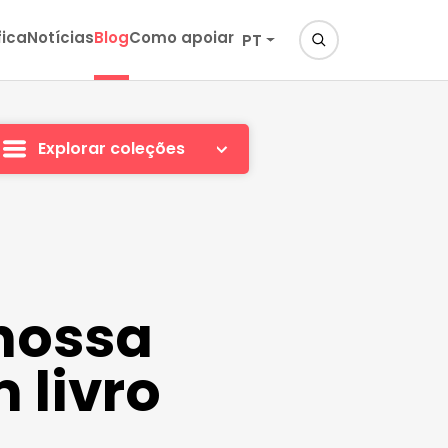
fica
Notícias
Blog
Como apoiar
PT
Explorar coleções
 nossa
 livro