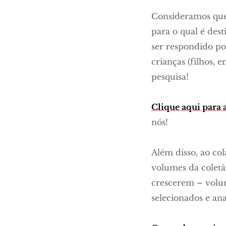
Consideramos que 
para o qual é des
ser respondido po
crianças (filhos, e
pesquisa!
Clique aqui para 
nós!
Além disso, ao co
volumes da coletân
crescerem – volume
selecionados e an