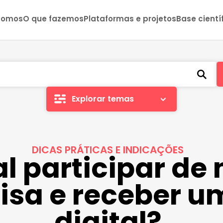
somos
O que fazemos
Plataformas e projetos
Base cientí
Explorar temas
DICAS PRÁTICAS E INDICAÇÕES
al participar de
sa e receber um
digital?