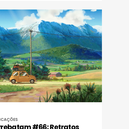
DICAÇÕES
rrebatam #66: Retratos