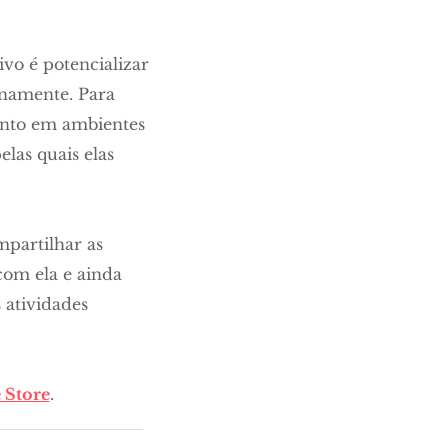
vo é potencializar
anamente. Para
tanto em ambientes
las quais elas
mpartilhar as
com ela e ainda
 atividades
 Store
.