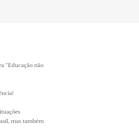
nea “Educação não
ência!
ituações
rasil, mas também