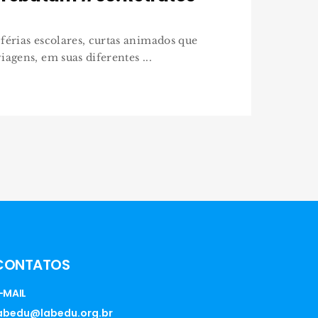
férias escolares, curtas animados que
iagens, em suas diferentes ...
CONTATOS
-MAIL
abedu@labedu.org.br